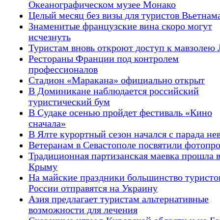
Океанографическом музее Монако
Целый месяц без визы для туристов Вьетнам
Знаменитые французские вина скоро могут
исчезнуть
Туристам вновь откроют доступ к мавзолею
Рестораны Франции под контролем
профессионалов
Стадион «Маракана» официально открыт
В Доминикане наблюдается российский
туристический бум
В Судаке осенью пройдет фестиваль «Кино
сначала»
В Ялте курортный сезон начался с парада не
Ветеранам в Севастополе посвятили фотопр
Традиционная партизанская маевка прошла 
Крыму
На майские праздники большинство туристо
России отправятся на Украину
Азия предлагает туристам альтернативные
возможности для лечения