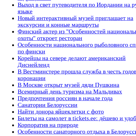
Выход в свет путеводителя по Иордании на 
языке
Новый интерактивный музей приглашает на
экскурсии и конные маршруты
Финский актер из "Особенностей националь
охоты" откроет ресторан
Особенности национального рыболовного сп
по фински
Корейцы на севере делают американский
Диснейленд
В Вестминстере прошла служба в честь год
коронации
В Москве открыт музей дяди Пушкина
Всемирный день туризма на Мальдивах
Предпочтения россиян в начале года
Санатории Белоруссии
Найти донора яйцеклетки с фото
Билеты на самолет в tickets.ee: дёшево и удо
Корпоратив на природе
Особенности санаторного отдыха в Белорусс