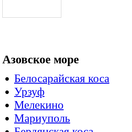
Азовское море
Белосарайская коса
Урзуф
Мелекино
Мариуполь
Бердянская коса