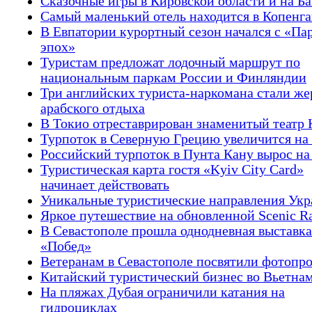
Сказочные игры в Кировской области и на Б
Самый маленький отель находится в Копенга
В Евпатории курортный сезон начался с «Па
эпох»
Туристам предложат лодочный маршрут по
национальным паркам России и Финляндии
Три английских туриста-наркомана стали же
арабского отдыха
В Токио отреставрирован знаменитый театр 
Турпоток в Северную Грецию увеличится на
Российский турпоток в Пунта Кану вырос н
Туристическая карта гостя «Kyiv City Card»
начинает действовать
Уникальные туристические направления Ук
Яркое путешествие на обновленной Scenic R
В Севастополе прошла однодневная выставка
«Побед»
Ветеранам в Севастополе посвятили фотопр
Китайский туристический бизнес во Вьетна
На пляжах Дубая ограничили катания на
гидроциклах