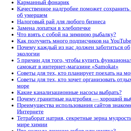
Карманный фонарик
Качественное надгробие поможет сохранить
об умершем
Налоговый рай для любого бизнеса
Замена лопатки в хлебопечке
Что взять с собой на зимнюю рыбалку?
Как получить много подписчиков на YouTub
Почему каждый из нас должен заботиться об
экологии
5 причин для того, чтобы купить функциона
самокат в интернет-магазине «Samokat»
Советы для тех, кто планирует поехать на мо
Советы для тех, кто хочет организовать отды
море
Какие канализационные насосы выбрать?
Почему гранитные надгробия — хороший вы
Преимущества использования сайтов знакомс
Интернете
Тетраборат натрия, секретные зерна мудрост
мире химии
Что сначала лечение зубов или чистка?