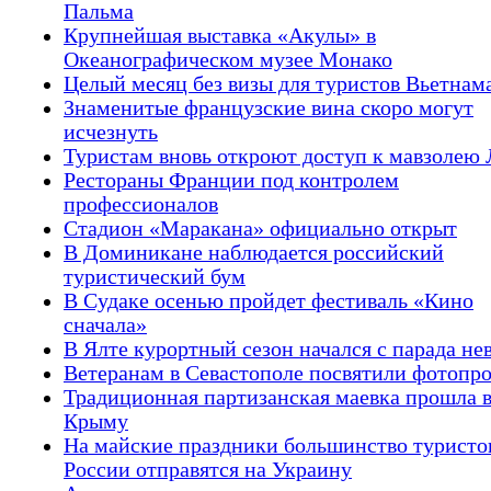
Пальма
Крупнейшая выставка «Акулы» в
Океанографическом музее Монако
Целый месяц без визы для туристов Вьетнам
Знаменитые французские вина скоро могут
исчезнуть
Туристам вновь откроют доступ к мавзолею
Рестораны Франции под контролем
профессионалов
Стадион «Маракана» официально открыт
В Доминикане наблюдается российский
туристический бум
В Судаке осенью пройдет фестиваль «Кино
сначала»
В Ялте курортный сезон начался с парада не
Ветеранам в Севастополе посвятили фотопр
Традиционная партизанская маевка прошла 
Крыму
На майские праздники большинство туристо
России отправятся на Украину