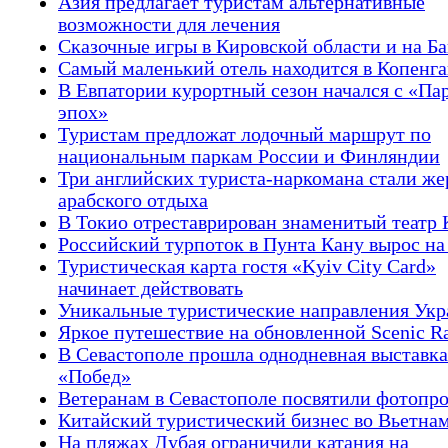
Азия предлагает туристам альтернативные
возможности для лечения
Сказочные игры в Кировской области и на Б
Самый маленький отель находится в Копенга
В Евпатории курортный сезон начался с «Па
эпох»
Туристам предложат лодочный маршрут по
национальным паркам России и Финляндии
Три английских туриста-наркомана стали же
арабского отдыха
В Токио отреставрирован знаменитый театр 
Российский турпоток в Пунта Кану вырос н
Туристическая карта гостя «Kyiv City Card»
начинает действовать
Уникальные туристические направления Ук
Яркое путешествие на обновленной Scenic R
В Севастополе прошла однодневная выставка
«Побед»
Ветеранам в Севастополе посвятили фотопр
Китайский туристический бизнес во Вьетна
На пляжах Дубая ограничили катания на