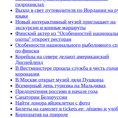
гидроциклах
Выход в свет путеводителя по Иордании на 
языке
Новый интерактивный музей приглашает на
экскурсии и конные маршруты
Финский актер из "Особенностей националь
охоты" откроет ресторан
Особенности национального рыболовного сп
по фински
Корейцы на севере делают американский
Диснейленд
В Вестминстере прошла служба в честь год
коронации
В Москве открыт музей дяди Пушкина
Всемирный день туризма на Мальдивах
Предпочтения россиян в начале года
Санатории Белоруссии
Найти донора яйцеклетки с фото
Билеты на самолет в tickets.ee: дёшево и удо
Корпоратив на природе