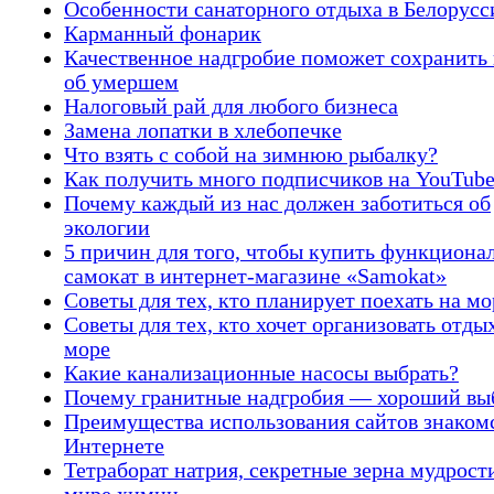
Особенности санаторного отдыха в Белорусс
Карманный фонарик
Качественное надгробие поможет сохранить
об умершем
Налоговый рай для любого бизнеса
Замена лопатки в хлебопечке
Что взять с собой на зимнюю рыбалку?
Как получить много подписчиков на YouTub
Почему каждый из нас должен заботиться об
экологии
5 причин для того, чтобы купить функциона
самокат в интернет-магазине «Samokat»
Советы для тех, кто планирует поехать на мо
Советы для тех, кто хочет организовать отды
море
Какие канализационные насосы выбрать?
Почему гранитные надгробия — хороший вы
Преимущества использования сайтов знакомс
Интернете
Тетраборат натрия, секретные зерна мудрост