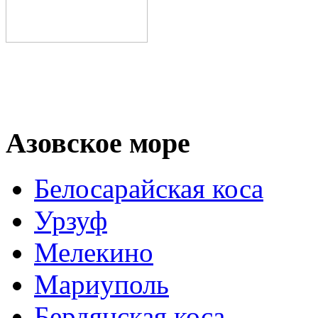
Азовское море
Белосарайская коса
Урзуф
Мелекино
Мариуполь
Бердянская коса