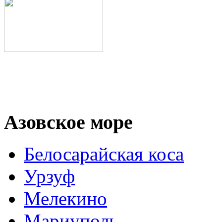
Азовское море
Белосарайская коса
Урзуф
Мелекино
Мариуполь