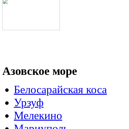
Азовское море
Белосарайская коса
Урзуф
Мелекино
Мариуполь