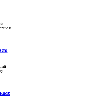
ий
гарию и
ало
орый
ту
наме