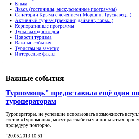
Крым
Львов (гостиницы, экскурсионные программы)
Санатории Крыма с лечением ( Моршин, Трускавец...)
Активный туризм (треккинг, дайвинг, горы...)
Корпоративные программы
Туры выходного дня
Новости туризма
Важные события
Туристам на заметку
Интересные факты
Важные события
Турпомощь" предоставила ещё один ш
туроператорам
Туроператоры, не успевшие использовать возможность вступ
состав «Турпомощи», могут расслабиться и попытаться прове
процедуру повторно.
"20.05.2013 10:51"