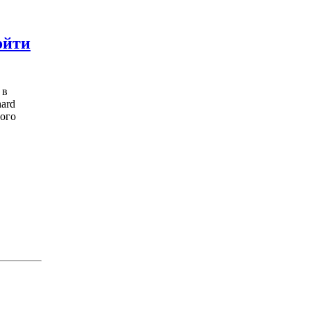
ойти
 в
ard
ного