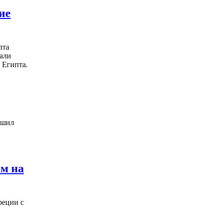
ие
пта
нали
 Египта.
ршил
ом на
реции с