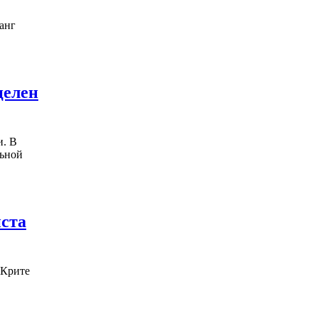
анг
целен
и. В
льной
иста
 Крите