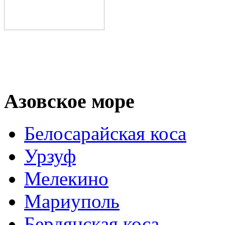
Азовское море
Белосарайская коса
Урзуф
Мелекино
Мариуполь
Бердянская коса