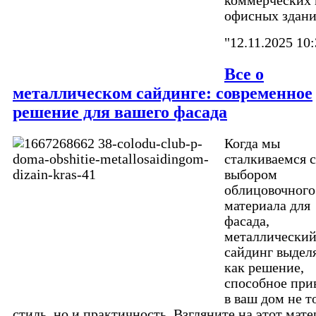
коммерческих 
офисных здани
"12.11.2025 10:
Все о
металлическом сайдинге: современное
решение для вашего фасада
Когда мы
сталкиваемся с
выбором
облицовочного
материала для
фасада,
металлически
сайдинг выдел
как решение,
способное при
в ваш дом не т
стиль, но и практичность. Взгляните на этот мате