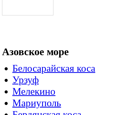
Азовское море
Белосарайская коса
Урзуф
Мелекино
Мариуполь
Бердянская коса