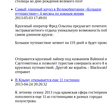
столицы ко дню рождения великого поэт
Самый длинный круиз в Великобритании «Большое
путешествие»: 4 месяца по южным морям
2013-05-03 17:49:01
Круизный оператор Фред Ольсена предлагает почитате
экстравагантного отдыха уникальную возможность поб
самом длинном круизе.
Большое путешествие затянет на 119 дней и будет пров
Отправится круизный лайнер под названием Balmoral и
Саутгемптона и позволит туристам совершить всего 8 
круизных путешествий. Другой же корабль – Blackwatc
отправит
В Крыму открывается еще 11 гостиниц
2013-04-24 20:26:32
К летнему сезону 2013 года крымская сфера гостеприи
пополнится еще 11-ю гостиницами в разных городах
полуострова.