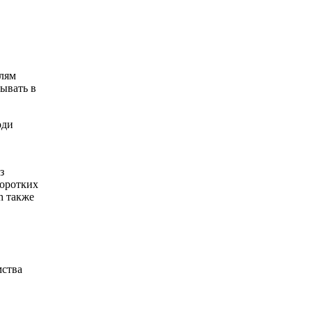
лям
ывать в
оди
з
коротких
h также
мства