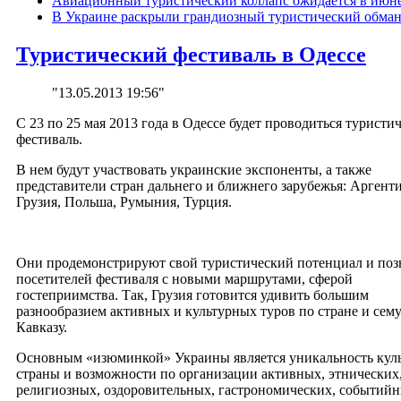
Авиационный туристический коллапс ожидается в июн
В Украине раскрыли грандиозный туристический обма
Туристический фестиваль в Одессе
"13.05.2013 19:56"
С 23 по 25 мая 2013 года в Одессе будет проводиться туристи
фестиваль.
В нем будут участвовать украинские экспоненты, а также
представители стран дальнего и ближнего зарубежья: Аргенти
Грузия, Польша, Румыния, Турция.
Они продемонстрируют свой туристический потенциал и поз
посетителей фестиваля с новыми маршрутами, сферой
гостеприимства. Так, Грузия готовится удивить большим
разнообразием активных и культурных туров по стране и сем
Кавказу.
Основным «изюминкой» Украины является уникальность кул
страны и возможности по организации активных, этнических
религиозных, оздоровительных, гастрономических, событий