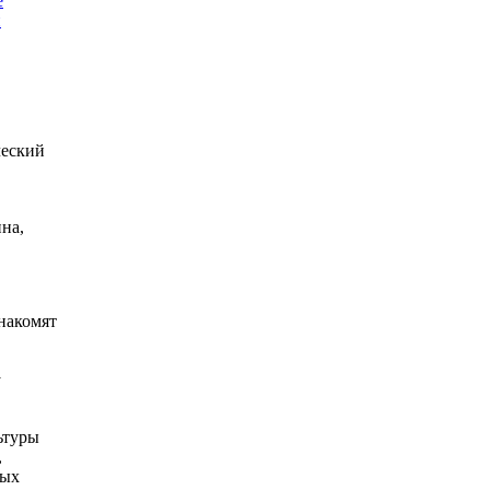
е
н
ческий
на,
накомят
у
ьтуры
,
ных