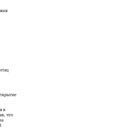
ожия
нтац
открытие
я в
ав, что
на
й