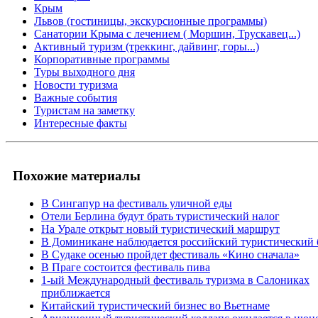
Крым
Львов (гостиницы, экскурсионные программы)
Санатории Крыма с лечением ( Моршин, Трускавец...)
Активный туризм (треккинг, дайвинг, горы...)
Корпоративные программы
Туры выходного дня
Новости туризма
Важные события
Туристам на заметку
Интересные факты
Похожие материалы
В Сингапур на фестиваль уличной еды
Отели Берлина будут брать туристический налог
На Урале открыт новый туристический маршрут
В Доминикане наблюдается российский туристический 
В Судаке осенью пройдет фестиваль «Кино сначала»
В Праге состоится фестиваль пива
1-ый Международный фестиваль туризма в Салониках
приближается
Китайский туристический бизнес во Вьетнаме