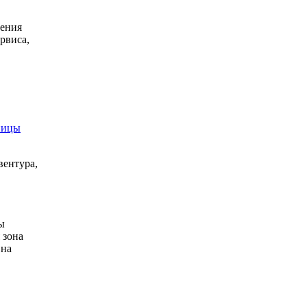
щения
рвиса,
ницы
вентура,
ы
 зона
 на