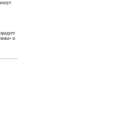
ахнут
орадует
лива» и