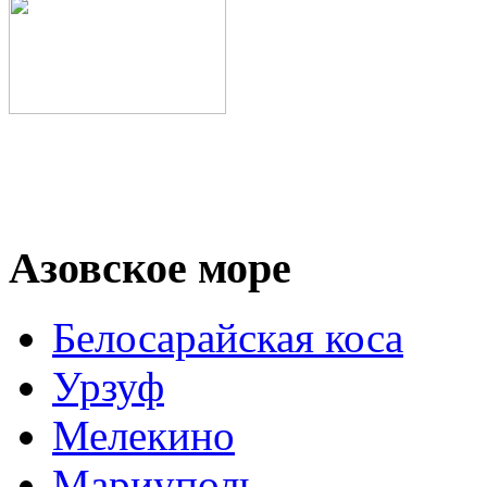
Азовское море
Белосарайская коса
Урзуф
Мелекино
Мариуполь