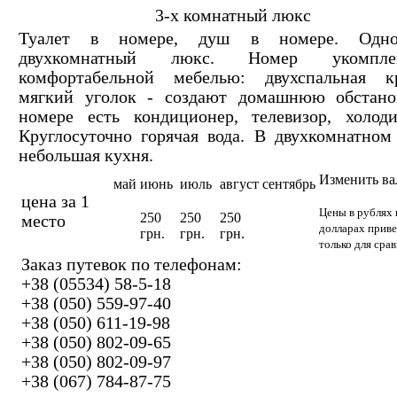
3-х комнатный люкс
Туалет в номере, душ в номере. Одн
двухкомнатный люкс. Номер укомплек
комфортабельной мебелью: двухспальная кр
мягкий уголок - создают домашнюю обстано
номере есть кондиционер, телевизор, холоди
Круглосуточно горячая вода. В двухкомнатном
небольшая кухня.
Изменить в
май
июнь
июль
август
сентябрь
цена за 1
Цены в рублях 
250
250
250
место
долларах прив
грн.
грн.
грн.
только для сра
Заказ путевок по телефонам:
+38 (05534) 58-5-18
+38 (050) 559-97-40
+38 (050) 611-19-98
+38 (050) 802-09-65
+38 (050) 802-09-97
+38 (067) 784-87-75