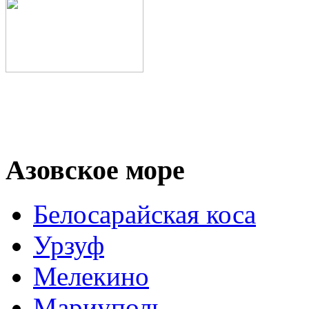
Азовское море
Белосарайская коса
Урзуф
Мелекино
Мариуполь