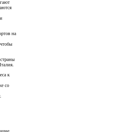
огают
аются
 и
ртов на
 чтобы
 страны
Италия.
еса к
же со
.
ающие