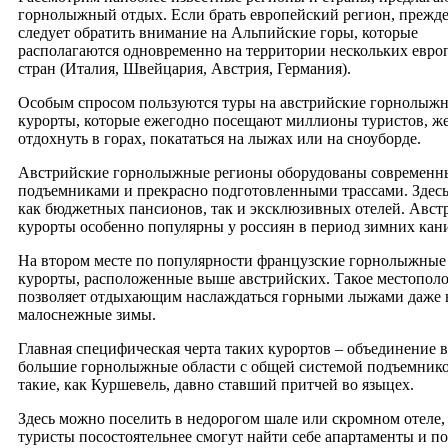
горнолыжный отдых. Если брать европейский регион, прежде
следует обратить внимание на Альпийские горы, которые
располагаются одновременно на территории нескольких евро
стран (Италия, Швейцария, Австрия, Германия).
Особым спросом пользуются туры на австрийские горнолыж
курорты, которые ежегодно посещают миллионы туристов, 
отдохнуть в горах, покататься на лыжах или на сноуборде.
Австрийские горнолыжные регионы оборудованы современ
подъемниками и прекрасно подготовленными трассами. Здесь
как бюджетных пансионов, так и эксклюзивных отелей. Авст
курорты особенно популярны у россиян в период зимних кан
На втором месте по популярности французские горнолыжные
курорты, расположенные выше австрийских. Такое местопол
позволяет отдыхающим наслаждаться горными лыжами даже 
малоснежные зимы.
Главная специфическая черта таких курортов – объединение в
большие горнолыжные области с общей системой подъемнико
такие, как Куршевель, давно ставший притчей во языцех.
Здесь можно поселить в недорогом шале или скромном отеле,
туристы посостоятельнее смогут найти себе апартаменты и п