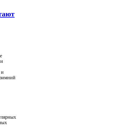
тают
е
 и
 и
 зимний
улярных
ных