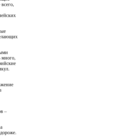
 всего,
пейских
ные
желающих
ными
 много,
рийские
икул.
ожение
в
в –
 а
одороже.