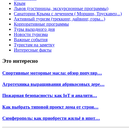
Крым
Львов (гостиницы, экскурсионные программы)
Санатории Крыма с лечением ( Моршин, Трускавец...)
Активный туризм (треккинг, дайвинг, горы...)
Корпоративные программы
Туры выходного дня
Новости туризма
Важные события
Туристам на заметку
Интересные факты
Это интересно
Спортивные моторные масла: обзор популяр…
Агротехника выращивания абрикосовых дере…
Пожарная безопасность: как IoT и аналити…
Как выбрать типовой проект дома от строи…
Симферополь: как приобрести жильё в ипот…