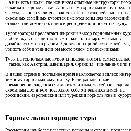
На них есть школы, где новичкам опытные инструкторы пом
осваивать горные лыжи. А опытным горнолыжникам предлаг
трассы, разного уровня сложности. И на фешенебельных и на
скромных семейных курортах имеются зоны для развлечений
отдыха, где можно посидеть в ресторане или посетить сауну.
Туроператоры предлагают широкий выбор горнолыжных куро
любой вкус, с традиционными шале или апартаментами с
дизайнерским интерьером. Достаточно приобрести такой тур,
увидеть себя в уединенном месте рядом с подъемниками.
Туры на горнолыжные курорты предлагаются в самые разные
– такие, как Австрия, Швейцария, Франция, Финляндия или 
В нашей стране в последнее время наблюдается всплеск интер
зимнему горнолыжному отдыху. Если раньше такое
времяпрепровождения считалось элитным, то сейчас люди да
скромным достатком позволяют себе отправиться зимой на
российский, европейский или турецкий горнолыжный курорт
Горные лыжи горящие туры
Рассмотрим наиболее известные регионы и страны, предлаг