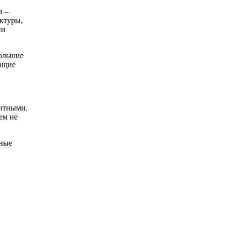
в –
ктуры,
ни
ольшие
яющие
итными.
ем не
жные