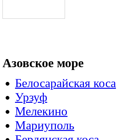
Азовское море
Белосарайская коса
Урзуф
Мелекино
Мариуполь
Бердянская коса