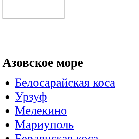
Азовское море
Белосарайская коса
Урзуф
Мелекино
Мариуполь
Бердянская коса