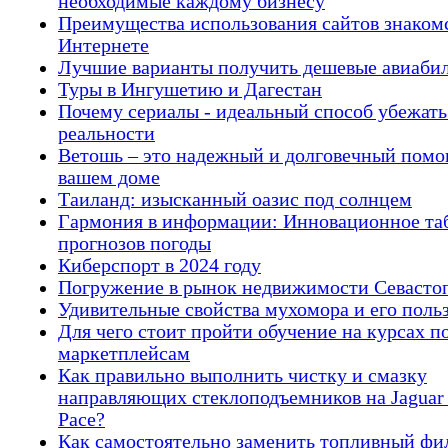
необходимые каждому бизнесу
Преимущества использования сайтов знакомс
Интернете
Лучшие варианты получить дешевые авиаби
Туры в Ингушетию и Дагестан
Почему сериалы - идеальный способ убежать
реальности
Ветошь – это надежный и долговечный помо
вашем доме
Таиланд: изысканный оазис под солнцем
Гармония в информации: Инновационное та
прогнозов погоды
Киберспорт в 2024 году
Погружение в рынок недвижимости Севасто
Удивительные свойства мухомора и его поль
Для чего стоит пройти обучение на курсах п
маркетплейсам
Как правильно выполнить чистку и смазку
направляющих стеклоподъемников на Jaguar
Pace?
Как самостоятельно заменить топливный фи