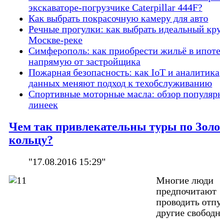
экскаваторе-погрузчике Caterpillar 444F?
Как выбрать покрасочную камеру для авто
Речные прогулки: как выбрать идеальный кр
Москве-реке
Симферополь: как приобрести жильё в ипот
напрямую от застройщика
Пожарная безопасность: как IoT и аналитика
данных меняют подход к техобслуживанию
Спортивные моторные масла: обзор популяр
линеек
Чем так привлекательны туры по Зол
кольцу?
"17.08.2016 15:29"
Многие люди
предпочитают
проводить отп
другие свобод