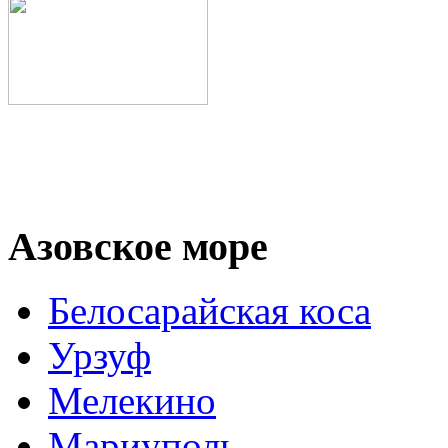
Азовское море
Белосарайская коса
Урзуф
Мелекино
Мариуполь