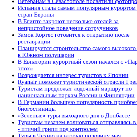
Ветеранам в Севастополе посвятили фотопр
Испания стала самым популярным курортом
стран Европы
В Египте закроют несколько отелей за
непристойное поведение сотрудников
Замок Кортес готовится к открытию после
реставрации
Планируется строительство самого высокого
в Южном полушарии
В Евпатории курортный сезон начался с «Па
эпох»
Возрождается интерес туристов к Японии
Ryanair поможет туристической отрасли Гре
Туристам предложат лодочный маршрут по
национальным паркам России и Финляндии
В Германии большую популярность приобре
биогостиницы
«Зеленые» туры выходного дня в Донбассе
Туристам незачем волноваться отправляясь в
- птичий грипп под контролем
Туры в Чехию на вторую половину мая