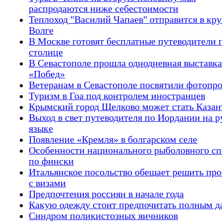
распродаются ниже себестоимости
Теплоход "Василий Чапаев" отправится в кру
Волге
В Москве готовят бесплатные путеводители 
столице
В Севастополе прошла однодневная выставка
«Побед»
Ветеранам в Севастополе посвятили фотопр
Туризм в Гоа под контролем иностранцев
Крымский город Щелково может стать Каза
Выход в свет путеводителя по Иордании на 
языке
Появление «Кремля» в болгарском селе
Особенности национального рыболовного сп
по фински
Итальянское посольство обещает решить пр
с визами
Предпочтения россиян в начале года
Какую одежду стоит предпочитать полным 
Синдром поликистозных яичников