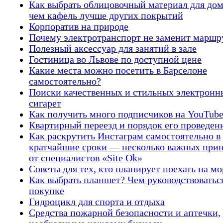
Как выбрать облицовочный материал для дом
чем кафель лучше других покрытий
Корпоратив на природе
Почему электротранспорт не заменит маршр
Полезный аксессуар для занятий в зале
Гостиница во Львове по доступной цене
Какие места можно посетить в Барселоне
самостоятельно?
Поиски качественных и стильных электронн
сигарет
Как получить много подписчиков на YouTub
Квартирный переезд и порядок его проведен
Как раскрутить Инстаграм самостоятельно в
кратчайшие сроки — несколько важных при
от специалистов «Site Ok»
Советы для тех, кто планирует поехать на мо
Как выбрать планшет? Чем руководствоватьс
покупке
Гидроцикл для спорта и отдыха
Средства пожарной безопасности и аптечки,