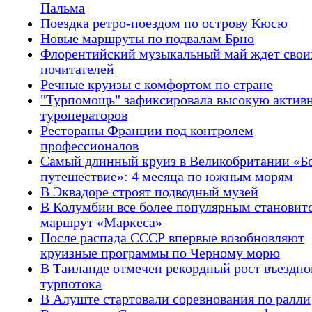
Пальма
Поездка ретро-поездом по острову Кюсю
Новые маршруты по подвалам Брно
Флорентийский музыкальный май ждет свои
почитателей
Речные круизы с комфортом по стране
"Турпомощь" зафиксировала высокую актив
туроператоров
Рестораны Франции под контролем
профессионалов
Самый длинный круиз в Великобритании «Б
путешествие»: 4 месяца по южным морям
В Эквадоре строят подводный музей
В Колумбии все более популярным становит
маршрут «Маркеса»
После распада СССР впервые возобновляют
круизные программы по Черному морю
В Таиланде отмечен рекордный рост въездно
турпотока
В Алуште стартовали соревнования по ралли