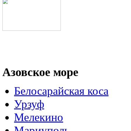
Азовское море
Белосарайская коса
Урзуф
Мелекино
Мариуполь