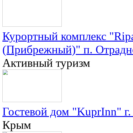
Курортный комплекс "Ripa
(Прибрежный)" п. Отрадн
Активный туризм
Гостевой дом "KuprInn" г.
Крым