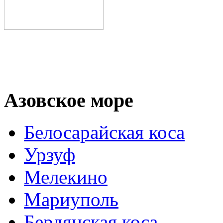
Азовское море
Белосарайская коса
Урзуф
Мелекино
Мариуполь
Бердянская коса