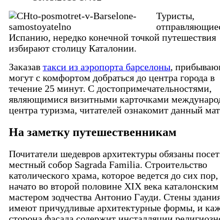
Туристы,
отправляющиес
Испанию, нередко конечной точкой путешествия
избирают столицу Каталонии.
Заказав
такси из аэропорта барселоны
, прибыва
могут с комфортом добраться до центра города в
течение 25 минут. С достопримечательностями,
являющимися визитными карточками междунаро
центра туризма, читателей ознакомит данный мат
На заметку путешественникам
Почитатели шедевров архитектуры обязаны посет
местный собор Sagrada Familia. Строительство
католического храма, которое ведется до сих пор,
начато во второй половине XIX века каталонским
мастером зодчества Антонио Гауди. Стены здани
имеют причудливые архитектурные формы, и ка
сторона фасада содержит инсталляции религиозн