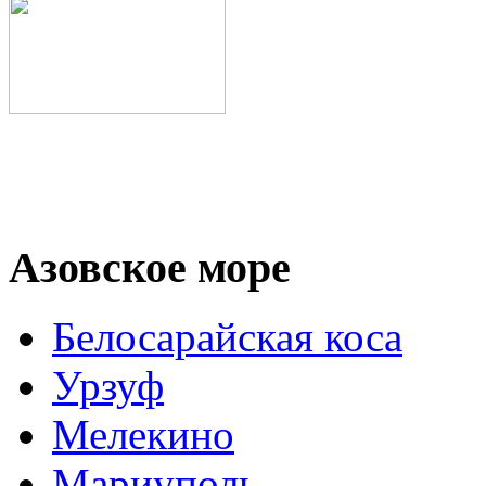
Азовское море
Белосарайская коса
Урзуф
Мелекино
Мариуполь