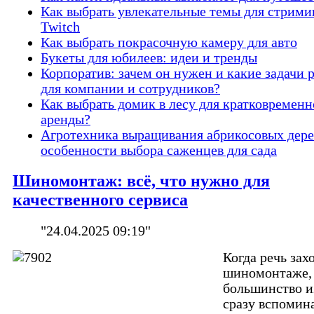
Как выбрать увлекательные темы для стрими
Twitch
Как выбрать покрасочную камеру для авто
Букеты для юбилеев: идеи и тренды
Корпоратив: зачем он нужен и какие задачи 
для компании и сотрудников?
Как выбрать домик в лесу для кратковремен
аренды?
Агротехника выращивания абрикосовых дере
особенности выбора саженцев для сада
Шиномонтаж: всё, что нужно для
качественного сервиса
"24.04.2025 09:19"
Когда речь зах
шиномонтаже,
большинство и
сразу вспомин