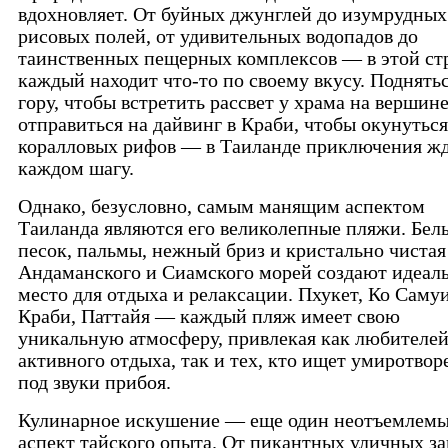
вдохновляет. От буйных джунглей до изумрудных
рисовых полей, от удивительных водопадов до
таинственных пещерных комплексов — в этой ст
каждый находит что-то по своему вкусу. Поднятьс
гору, чтобы встретить рассвет у храма на вершине
отправиться на дайвинг в Краби, чтобы окунуться
коралловых рифов — в Таиланде приключения жд
каждом шагу.
Однако, безусловно, самым манящим аспектом
Таиланда являются его великолепные пляжи. Бел
песок, пальмы, нежный бриз и кристально чистая
Андаманского и Сиамского морей создают идеал
место для отдыха и релаксации. Пхукет, Ко Самуи
Краби, Паттайя — каждый пляж имеет свою
уникальную атмосферу, привлекая как любителе
активного отдыха, так и тех, кто ищет умиротвор
под звуки прибоя.
Кулинарное искушение — еще один неотъемлем
аспект тайского опыта. От пикантных уличных з