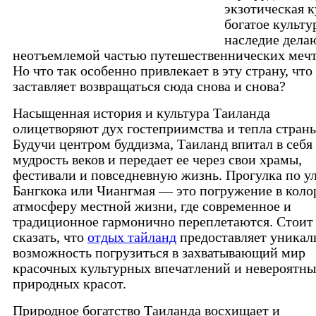
экзотическая к
богатое культу
наследие дела
неотъемлемой частью путешественнических меч
Но что так особенно привлекает в эту страну, что
заставляет возвращаться сюда снова и снова?
Насыщенная история и культура Таиланда
олицетворяют дух гостеприимства и тепла страны
Будучи центром буддизма, Таиланд впитал в себя
мудрость веков и передает ее через свои храмы,
фестивали и повседневную жизнь. Прогулка по у
Бангкока или Чиангмая — это погружение в коло
атмосферу местной жизни, где современное и
традиционное гармонично переплетаются. Стоит
сказать, что
отдых тайланд
предоставляет уника
возможность погрузиться в захватывающий мир
красочных культурных впечатлений и невероятн
природных красот.
Природное богатство Таиланда восхищает и