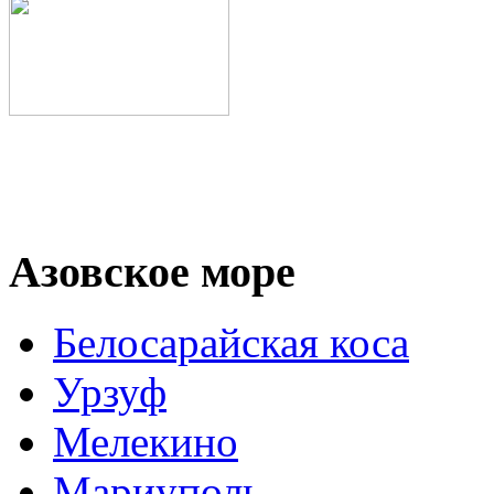
Азовское море
Белосарайская коса
Урзуф
Мелекино
Мариуполь