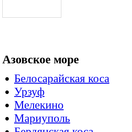
Азовское море
Белосарайская коса
Урзуф
Мелекино
Мариуполь
Бердянская коса