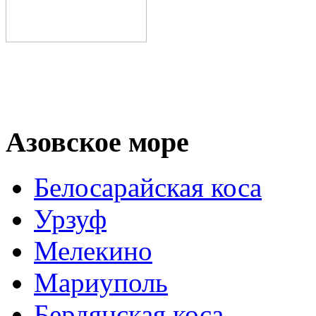
Азовское море
Белосарайская коса
Урзуф
Мелекино
Мариуполь
Бердянская коса