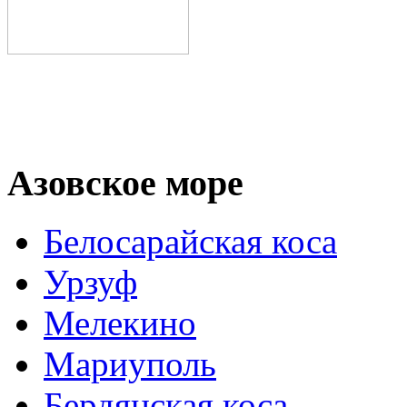
Азовское море
Белосарайская коса
Урзуф
Мелекино
Мариуполь
Бердянская коса