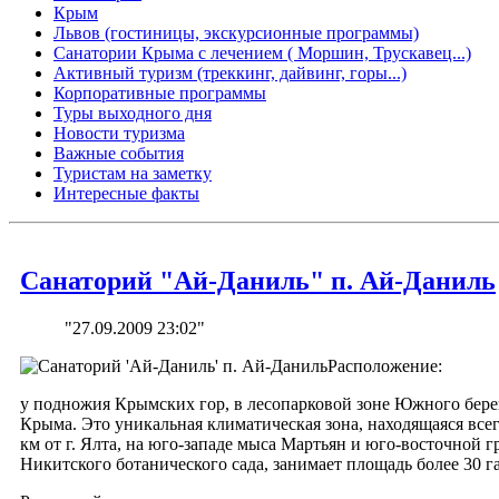
Крым
Львов (гостиницы, экскурсионные программы)
Санатории Крыма с лечением ( Моршин, Трускавец...)
Активный туризм (треккинг, дайвинг, горы...)
Корпоративные программы
Туры выходного дня
Новости туризма
Важные события
Туристам на заметку
Интересные факты
Санаторий "Ай-Даниль" п. Ай-Даниль
"27.09.2009 23:02"
Расположение:
у подножия Крымских гор, в лесопарковой зоне Южного бере
Крыма. Это уникальная климатическая зона, находящаяся всег
км от г. Ялта, на юго-западе мыса Мартьян и юго-восточной 
Никитского ботанического сада, занимает площадь более 30 га