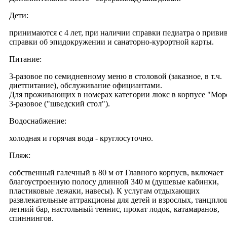
Дети:
принимаются с 4 лет, при наличии справки педиатра о привив
справки об эпидокружении и санаторно-курортной карты.
Питание:
3-разовое по семидневному меню в столовой (заказное, в т.ч.
диетпитание), обслуживание официантами.
Для проживающих в номерах категории люкс в корпусе "Морс
3-разовое ("шведский стол").
Водоснабжение:
холодная и горячая вода - круглосуточно.
Пляж:
собственный галечный в 80 м от Главного корпусв, включает
благоустроенную полосу длинной 340 м (душевые кабинки,
пластиковые лежаки, навесы). К услугам отдыхающих
развлекательные аттракционы для детей и взрослых, танцпло
летний бар, настольный теннис, прокат лодок, катамаранов,
спиннингов.