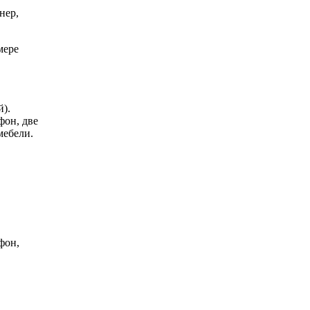
нер,
мере
й).
фон, две
мебели.
фон,