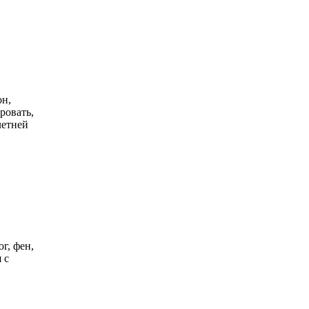
он,
ровать,
летней
г, фен,
 с