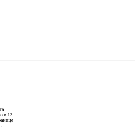
га
о в 12
границе
.