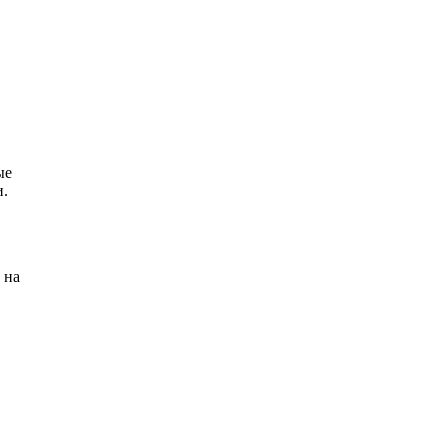
ые
и.
 на