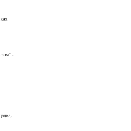
ках,
ком" -
щадка,