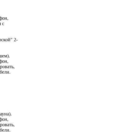
фон,
 с
ской" 2-
шем).
фон,
ровать,
бели.
ауна).
фон,
ровать,
бели.