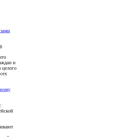
изами
б
что
аждан и
в целого
всех
нному
с
ейской
ливают