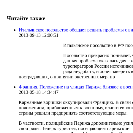
Читайте также
Итальянское посольство обещает решить проблемы с в
2013-09-13 12:00:51
Итальянское посольство в РФ поо
Посольство прекрасно понимает, 
данная проблема оказалась для гр
туроператоров России источнико
ряда неудобств, и хочет заверить 
пострадавших, о принятии экстренных мер, пр
Франция. Положение на улицах Парижа близкое к вое
2013-05-18 14:34:47
Карманные воришки оккупировали Францию. В связи 
положением, приближенным к военному, власти европ
страны решили предпринять соответствующие меры.
В частности, полицейские Парижа дополнительно уси
свои ряды. Теперь туристам, посещающим парижские