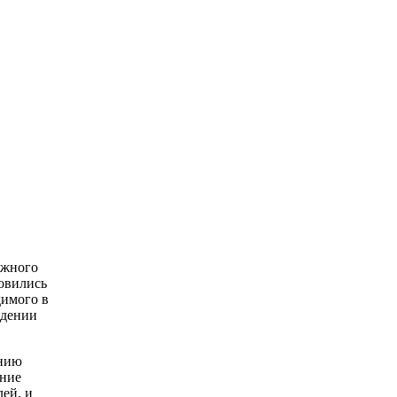
ожного
овились
димого в
ждении
анию
ение
лей, и