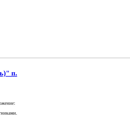
ь)" п.
ожение:
етниками.