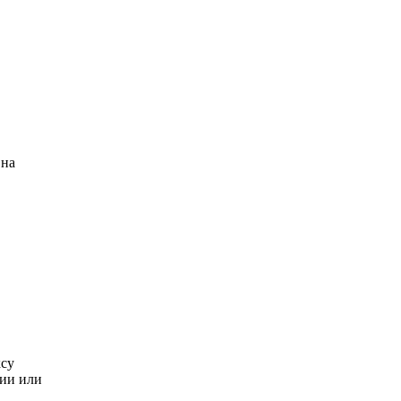
 на
су
нии или