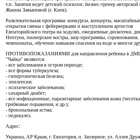
т.п. Занятия ведет детский психолог, бизнес-тренер авторско
Жанны Завьяловой (г. Киев).
Развлекательная программа: конкурсы, концерты, масштабны
открытия смены с фейерверками и выступлением артистов
Евпаторийского театра на ходулях, ежедневные дискотеки, дн
Нептуна, пионерские костры, шоу-программы, соревнования,
чемпионаты, обучение навыкам спасения на воде и многое др
ПРОТИВОПОКАЗАНИЯМИ для направления ребенка в ДМ
"Чайка" являются:
- все заболевания в остром периоде;
- все формы туберкулеза;
- гипертоническая болезнь;
- эпилепсия;
- психические заболевания;
- сахарный диабет;
- все инфекционные, паразитарные заболевания кожи (чесотка
грибковые поражения, и др.);
- бронхиальная астма;
- педикулез.
Адрес:
Украина, АР Крым, г. Евпатория, п. Заозерное, ул. Аллея Друж