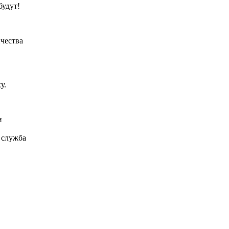
будут!
ичества
у.
и
 служба