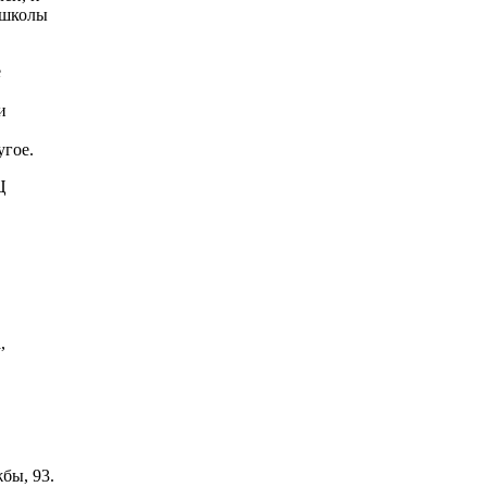
й школы
е
и
угое.
Ц
,
бы, 93.