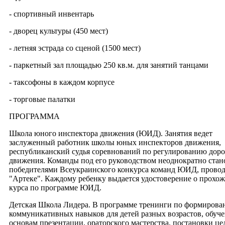
- спортивный инвентарь
- дворец культуры (450 мест)
- летняя эстрада со сценой (1500 мест)
- паркетный зал площадью 250 кв.м. для занятий танцами
- таксофоны в каждом корпусе
- торговые палатки
ПРОГРАММА
Школа юного инспектора движения (ЮИД). Занятия ведет
заслуженный работник школы юных инспекторов движения,
республиканский судья соревнований по регулированию дор
движения. Команды под его руководством неоднократно стан
победителями Всеукраинского конкурса команд ЮИД, прово
"Артеке". Каждому ребенку выдается удостоверение о прохо
курса по программе ЮИД.
Детская Школа Лидера. В программе тренинги по формиров
коммуникативных навыков для детей разных возрастов, обуч
основам презентации, ораторского мастерства, постановки це