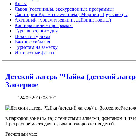
Крым
Львов (гостиницы, экскурсионные программы)
Санатории Крыма с лечением ( Моршин, Трускавец...)
Активный туризм (треккинг, дайвинг, горы...)
Корпоративные программы
Туры выходного дня
Новости туризма
Важные события
Туристам на заметку
Интересные факты
Детский лагерь "Чайка (детский лагер
Заозерное
"24.09.2010 08:50"
Распол
в парковой зоне (42 га) с тенистыми аллеями, фонтаном и цв
Прекрасное место для отдыха и оздоровления детей.
Расчетный час: