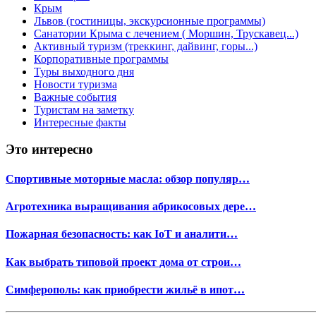
Крым
Львов (гостиницы, экскурсионные программы)
Санатории Крыма с лечением ( Моршин, Трускавец...)
Активный туризм (треккинг, дайвинг, горы...)
Корпоративные программы
Туры выходного дня
Новости туризма
Важные события
Туристам на заметку
Интересные факты
Это интересно
Спортивные моторные масла: обзор популяр…
Агротехника выращивания абрикосовых дере…
Пожарная безопасность: как IoT и аналити…
Как выбрать типовой проект дома от строи…
Симферополь: как приобрести жильё в ипот…