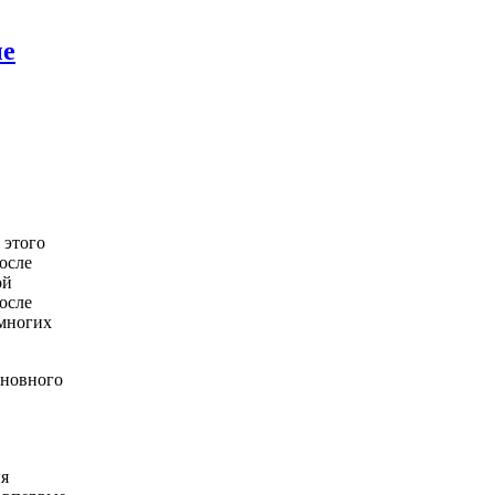
ые
 этого
осле
ой
осле
 многих
сновного
ия