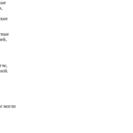
вые
х,
ские
стные
ней,
,
гче,
ной.
е могли