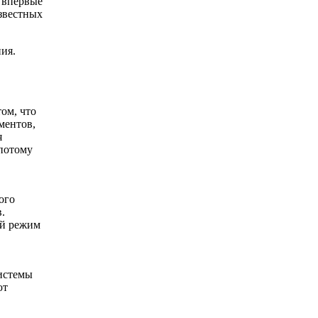
ь впервые
известных
ния.
ом, что
ментов,
я
 потому
ого
.
ый режим
истемы
ют