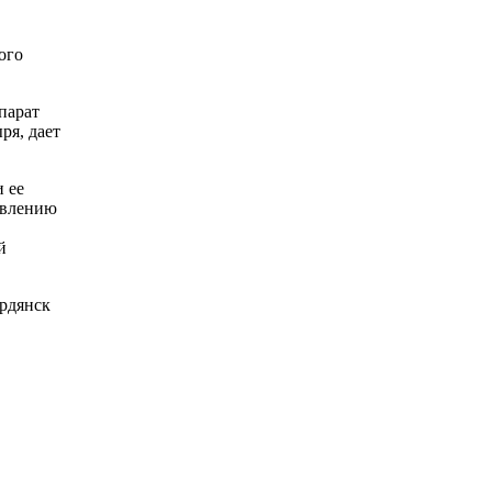
ого
парат
ря, дает
 ее
овлению
й
рдянск