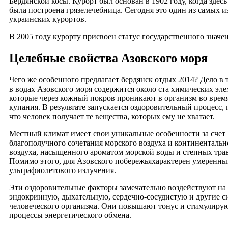
Бердянской косы. Курорт был основан в 1902 году, когда здес
была построена грязелечебница. Сегодня это один из самых 
украинских курортов.
В 2005 году курорту присвоен статус государственного значе
Целебные свойства Азовского моря
Чего же особенного предлагает бердянск отдых 2014? Дело в т
в водах Азовского моря содержится около ста химических эле
которые через кожный покров проникают в организм во врем
купания. В результате запускается оздоровительный процесс,
что человек получает те вещества, которых ему не хватает.
Местный климат имеет свои уникальные особенности за счет
благополучного сочетания морского воздуха и континентальн
воздуха, насыщенного ароматом морской воды и степных трав
Помимо этого, для Азовского побережьяхарактерен умеренн
ультрафиолетового излучения.
Эти оздоровительные факторы замечательно воздействуют на
эндокринную, дыхательную, сердечно-сосудистую и другие с
человеческого организма. Они повышают тонус и стимулиру
процессы энергетического обмена.