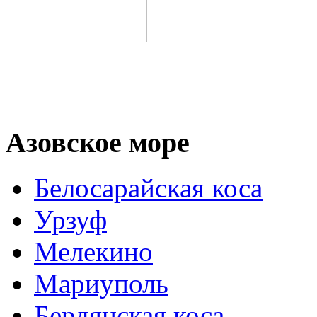
Азовское море
Белосарайская коса
Урзуф
Мелекино
Мариуполь
Бердянская коса