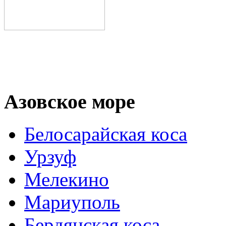
Азовское море
Белосарайская коса
Урзуф
Мелекино
Мариуполь
Бердянская коса