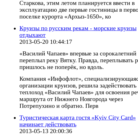
Старкова, этим летом планируется ввести в
эксплуатацию две первые гостиницы в перв
поселке курорта «Архыз-1650», ко
Круизы по русским рекам - морские круизы
отдыхают
2013-05-20 10:44:17
«Василий Чапаев» впервые за сорокалетний
переплыл реку Вятку. Правда, переплывать 
пришлось не поперёк, но вдоль.
Компания «Инфофлот», специализирующаяс
организации круизов, решила задействовать
теплоход «Василий Чапаев» для освоения ре
маршрута от Нижнего Новгорода через
Потрепухино и обратно. Перв
Туристическая карта гостя «Kyiv City Card»
начинает действовать
2013-05-13 20:00:36