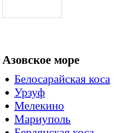
Азовское море
Белосарайская коса
Урзуф
Мелекино
Мариуполь
Бердянская коса