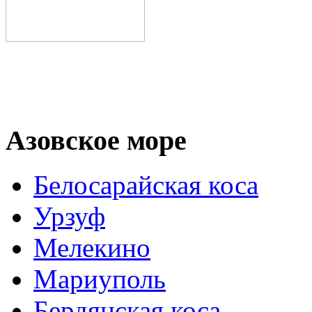
Азовское море
Белосарайская коса
Урзуф
Мелекино
Мариуполь
Бердянская коса