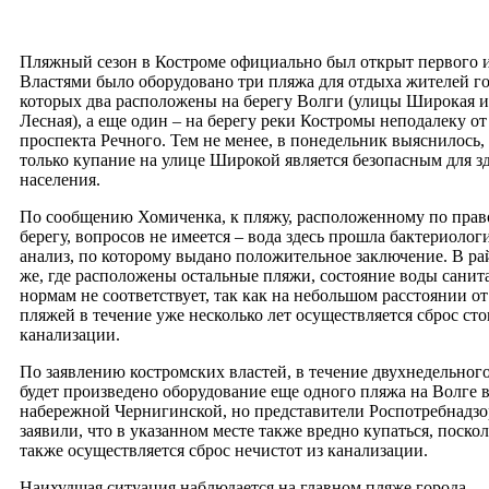
Пляжный сезон в Костроме официально был открыт первого 
Властями было оборудовано три пляжа для отдыха жителей го
которых два расположены на берегу Волги (улицы Широкая и
Лесная), а еще один – на берегу реки Костромы неподалеку от
проспекта Речного. Тем не менее, в понедельник выяснилось,
только купание на улице Широкой является безопасным для з
населения.
По сообщению Хомиченка, к пляжу, расположенному по пра
берегу, вопросов не имеется – вода здесь прошла бактериолог
анализ, по которому выдано положительное заключение. В ра
же, где расположены остальные пляжи, состояние воды сани
нормам не соответствует, так как на небольшом расстоянии от
пляжей в течение уже несколько лет осуществляется сброс сто
канализации.
По заявлению костромских властей, в течение двухнедельного
будет произведено оборудование еще одного пляжа на Волге 
набережной Чернигинской, но представители Роспотребнадзо
заявили, что в указанном месте также вредно купаться, поско
также осуществляется сброс нечистот из канализации.
Наихудшая ситуация наблюдается на главном пляже города,