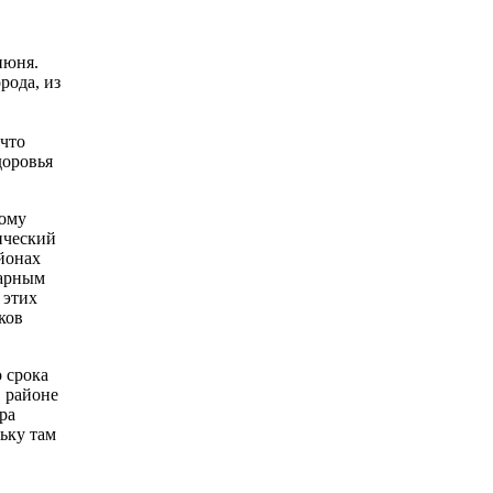
июня.
рода, из
 что
доровья
вому
ический
йонах
тарным
 этих
ков
 срока
в районе
ра
льку там