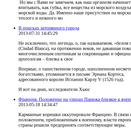
Но мы с Вами не замечаем, как наш организм начинает
впитывать, как губка, все вещества из морского воздуха
морской воды. Да. Именно наше присутствие на морско
теплого и нежного мо
В поисках затерянного города
2013-07-31 14:45:29
Не исключено, что легенда, о, так называемом, «белом 
(Ciudad Blanca), на протяжении веков, не дававшая пок
многочисленным охотникам за сокровищами и офици
археологам – близка к свое
Впервые, о таинственном городе, наполненном несме
богатствами, упоминается в письме Эрнана Кортеса,
адресованного королю Испании Карлу V (1526 год).
И вот на днях, исследователи Хьюс
Франция. Положение на улицах Парижа близкое к вое
2013-05-18 14:34:47
Карманные воришки оккупировали Францию. В связи 
положением, приближенным к военному, власти европ
страны решили предпринять соответствующие меры.