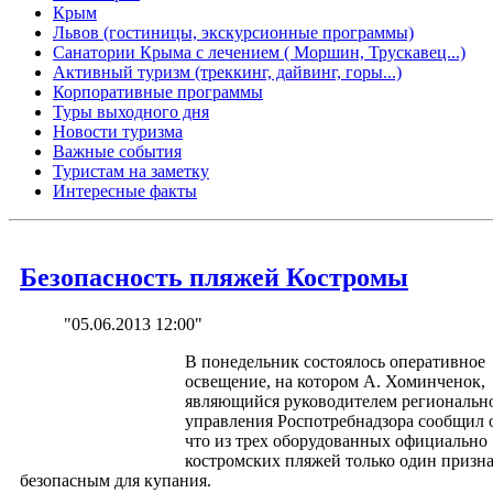
Крым
Львов (гостиницы, экскурсионные программы)
Санатории Крыма с лечением ( Моршин, Трускавец...)
Активный туризм (треккинг, дайвинг, горы...)
Корпоративные программы
Туры выходного дня
Новости туризма
Важные события
Туристам на заметку
Интересные факты
Безопасность пляжей Костромы
"05.06.2013 12:00"
В понедельник состоялось оперативное
освещение, на котором А. Хоминченок,
являющийся руководителем региональн
управления Роспотребнадзора сообщил о
что из трех оборудованных официально
костромских пляжей только один призн
безопасным для купания.