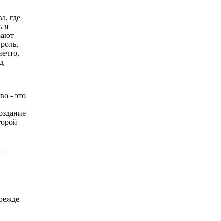
а, где
ь и
рают
роль,
нечто,
ад
во - это
создание
торой
й
прежде