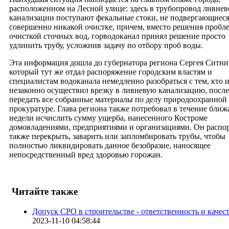
расположенном на Лесной улице: здесь в трубопровод ливнев
канализации поступают фекальные стоки, не подвергающиес
совершенно никакой очистке, причем, вместо решения пробл
очисткой сточных вод, горводоканал принял решение просто
удлинить трубу, усложнив задачу по отбору проб воды.
Эта информация дошла до губернатора региона Сергея Ситни
который тут же отдал распоряжение городским властям и
специалистам водоканала немедленно разобраться с тем, кто 
незаконно осуществил врезку в ливневую канализацию, после
передать все собранные материалы по делу природоохранной
прокуратуре. Глава региона также потребовал в течение бли
недели исчислить сумму ущерба, нанесенного Костроме
домовладениями, предприятиями и организациями. Он распо
также перекрыть, заварить или запломбировать трубы, чтобы
полностью ликвидировать данное безобразие, наносящее
непосредственный вред здоровью горожан.
Читайте также
Допуск СРО в строительстве - ответственность и качес
2023-11-10 04:58:44