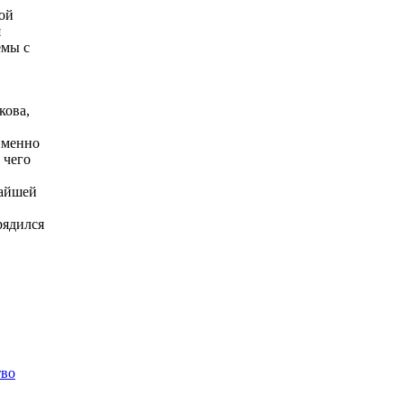
ой
я
емы с
кова,
именно
 чего
жайшей
рядился
тво