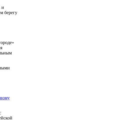
 и
м берегу
городе»
оя
альным
тными
нному
с
ейской