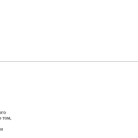
ого
 том,
ан