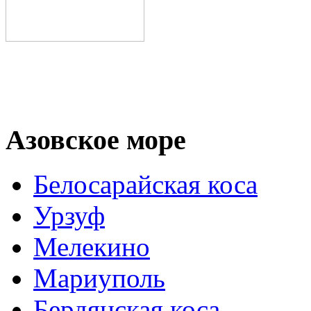
Азовское море
Белосарайская коса
Урзуф
Мелекино
Мариуполь
Бердянская коса