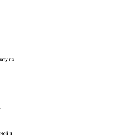
ату по
,
лной и