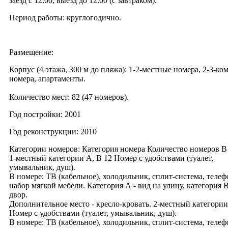
заезд с 12:00, выезд до 12:00 (с завтраком).
Период работы: круглогодично.
Размещение:
Корпус (4 этажа, 300 м до пляжа): 1-2-местные номера, 2-3-к
номера, апартаменты.
Количество мест: 82 (47 номеров).
Год постройки: 2001
Год реконструкции: 2010
Категории номеров: Категория номера Количество номеров В
1-местный категории А, В 12 Номер с удобствами (туалет,
умывальник, душ).
В номере: ТВ (кабельное), холодильник, сплит-система, телеф
набор мягкой мебели. Категория А - вид на улицу, категория В
двор.
Дополнительное место - кресло-кровать. 2-местный категории
Номер с удобствами (туалет, умывальник, душ).
В номере: ТВ (кабельное), холодильник, сплит-система, телеф