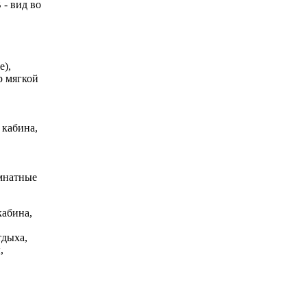
 - вид во
е),
р мягкой
 кабина,
омнатные
кабина,
тдыха,
,