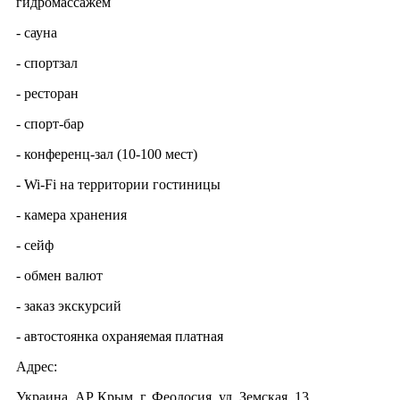
гидромассажем
- сауна
- спортзал
- ресторан
- спорт-бар
- конференц-зал (10-100 мест)
- Wi-Fi на территории гостиницы
- камера хранения
- сейф
- обмен валют
- заказ экскурсий
- автостоянка охраняемая платная
Адрес:
Украина, АР Крым, г. Феодосия, ул. Земская, 13.