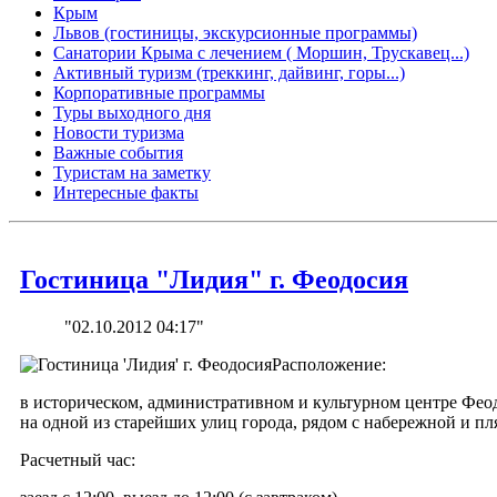
Крым
Львов (гостиницы, экскурсионные программы)
Санатории Крыма с лечением ( Моршин, Трускавец...)
Активный туризм (треккинг, дайвинг, горы...)
Корпоративные программы
Туры выходного дня
Новости туризма
Важные события
Туристам на заметку
Интересные факты
Гостиница "Лидия" г. Феодосия
"02.10.2012 04:17"
Расположение:
в историческом, административном и культурном центре Фео
на одной из старейших улиц города, рядом с набережной и пл
Расчетный час: