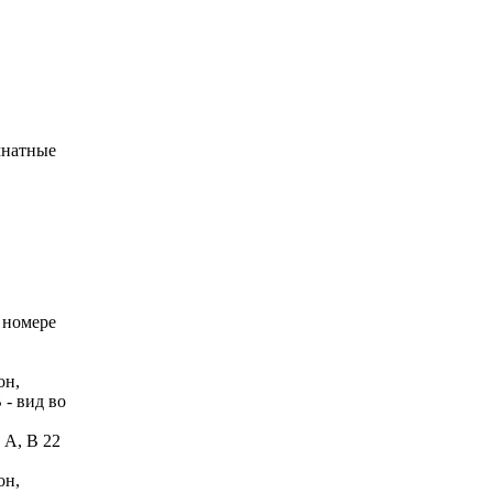
омнатные
 номере
он,
 - вид во
 А, В 22
он,