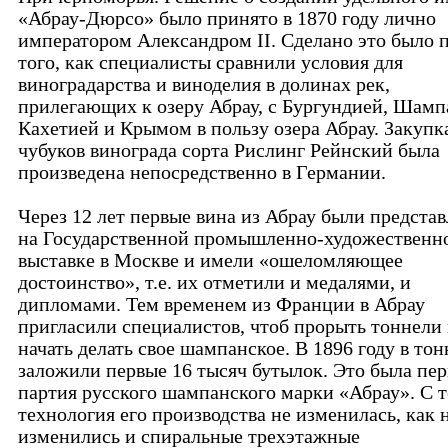
«Абрау-Дюрсо» было принято в 1870 году лично
императором Александром II. Сделано это было 
того, как специалисты сравнили условия для
виноградарства и виноделия в долинах рек,
прилегающих к озеру Абрау, с Бургундией, Шамп
Кахетией и Крымом в пользу озера Абрау. Закупк
чубуков винограда сорта Рислинг Рейнский была
произведена непосредственно в Германии.
Через 12 лет первые вина из Абрау были предста
на Государственной промышленно-художественн
выставке в Москве и имели «ошеломляющее
достоинство», т.е. их отметили и медалями, и
дипломами. Тем временем из Франции в Абрау
пригласили специалистов, чтоб прорыть тоннели
начать делать свое шампанское. В 1896 году в то
заложили первые 16 тысяч бутылок. Это была пер
партия русского шампанского марки «Абрау». С т
технология его производства не изменилась, как 
изменились и спиральные трехэтажные