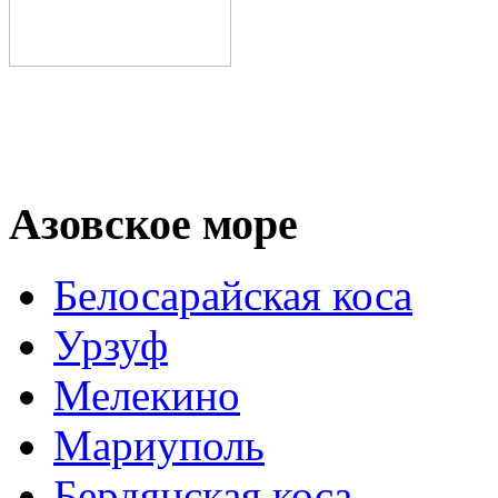
Азовское море
Белосарайская коса
Урзуф
Мелекино
Мариуполь
Бердянская коса