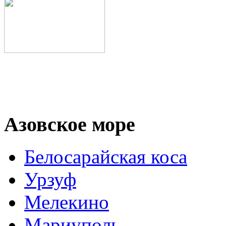
Азовское море
Белосарайская коса
Урзуф
Мелекино
Мариуполь