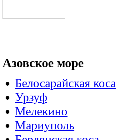
Азовское море
Белосарайская коса
Урзуф
Мелекино
Мариуполь
Бердянская коса