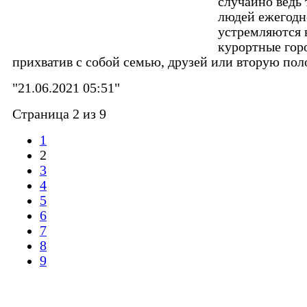
случайно ведь
людей ежегодн
устремляются 
курортные гор
прихватив с собой семью, друзей или вторую пол
"21.06.2021 05:51"
Страница 2 из 9
1
2
3
4
5
6
7
8
9