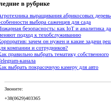
ледние в рубрике
Агротехника выращивания абрикосовых деревь
особенности выбора саженцев для сада
Пожарная безопасность: как IoT и аналитика д
меняют подход к техобслуживанию
Корпоратив: зачем он нужен и какие задачи ре
для компании и сотрудников?
Как правильно выбрать тематику собственного
Telegram-канала
Как выбрать покрасочную камеру для авто
Звоните:
+38(0629)403365