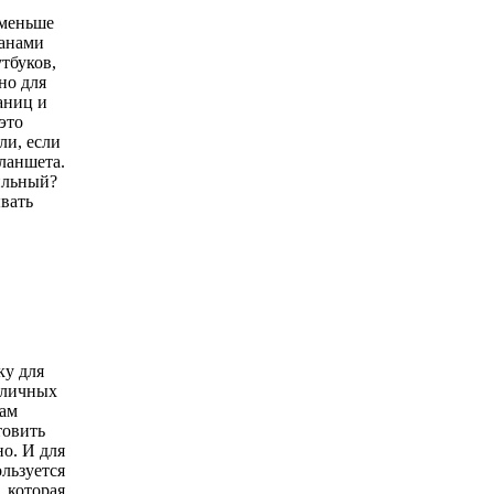
 меньше
ранами
тбуков,
но для
аниц и
это
ли, если
ланшета.
ильный?
вать
ку для
зличных
вам
товить
но. И для
ользуется
, которая