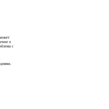
может
ление о
облема с
с
циями.