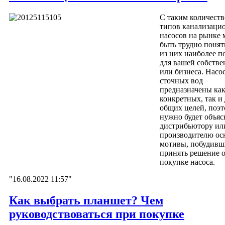
С таким количест
типов канализаци
насосов на рынке 
быть трудно понят
из них наиболее п
для вашей собстве
или бизнеса. Насо
сточных вод
предназначены как
конкретных, так и
общих целей, поэт
нужно будет объяс
дистрибьютору ил
производителю ос
мотивы, побудивш
принять решение 
покупке насоса.
"16.08.2022 11:57"
Как выбрать планшет? Чем
руководствоваться при покупке