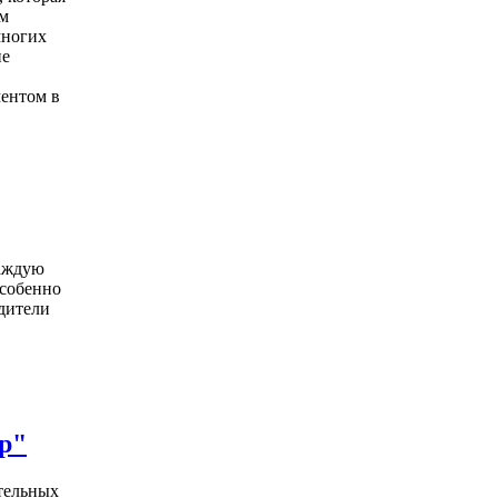
им
многих
не
ентом в
аждую
особенно
одители
ор"
тельных