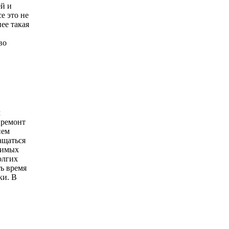
ей и
е это не
ее такая
во
м
 ремонт
нем
ащаться
нимых
олгих
ь время
ки. В