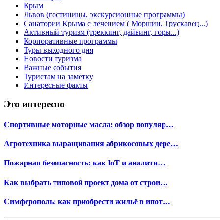
Крым
Львов (гостиницы, экскурсионные программы)
Санатории Крыма с лечением ( Моршин, Трускавец...)
Активный туризм (треккинг, дайвинг, горы...)
Корпоративные программы
Туры выходного дня
Новости туризма
Важные события
Туристам на заметку
Интересные факты
Это интересно
Спортивные моторные масла: обзор популяр…
Агротехника выращивания абрикосовых дере…
Пожарная безопасность: как IoT и аналити…
Как выбрать типовой проект дома от строи…
Симферополь: как приобрести жильё в ипот…