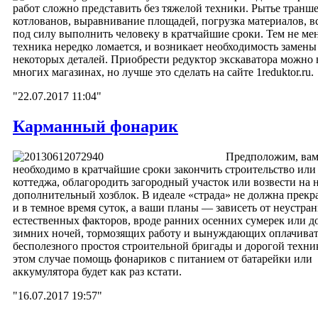
работ сложно представить без тяжелой техники. Рытье транш
котлованов, выравнивание площадей, погрузка материалов, вс
под силу выполнить человеку в кратчайшие сроки. Тем не мен
техника нередко ломается, и возникает необходимость замены
некоторых деталей. Приобрести редуктор экскаватора можно 
многих магазинах, но лучше это сделать на сайте 1reduktor.ru.
"22.07.2017 11:04"
Карманный фонарик
Предположим, ва
необходимо в кратчайшие сроки закончить строительство или
коттеджа, облагородить загородный участок или возвести на 
дополнительный хозблок. В идеале «страда» не должна прекр
и в темное время суток, а ваши планы — зависеть от неустра
естественных факторов, вроде ранних осенних сумерек или д
зимних ночей, тормозящих работу и вынуждающих оплачиват
бесполезного простоя строительной бригады и дорогой техни
этом случае помощь фонариков с питанием от батарейки или
аккумулятора будет как раз кстати.
"16.07.2017 19:57"