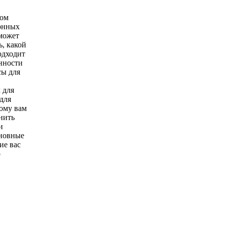
вом
онных
может
ь, какой
одходит
нности
сы для
 для
 для
ому вам
нить
и
новные
ие вас
о